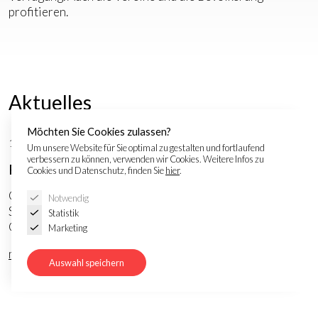
profitieren.
Aktuelles
Möchten Sie Cookies zulassen?
17.06.2026
Um unsere Website für Sie optimal zu gestalten und fortlaufend
verbessern zu können, verwenden wir Cookies. Weitere Infos zu
Feierlicher Moment
Cookies und Datenschutz, finden Sie
hier
.
Grosser Tag für eine kleine Gemeinde: Der symbolische
Notwendig
Spatenstich für den Campus wurde zum
Statistik
Gemeinschaftserlebnis.
Marketing
mehr lesen
Auswahl speichern
05.06.2026