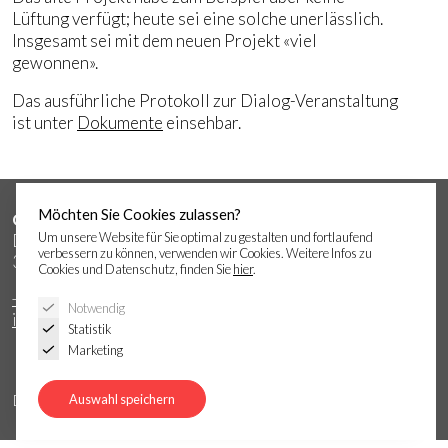
Lüftung verfügt; heute sei eine solche unerlässlich.
Insgesamt sei mit dem neuen Projekt «viel
gewonnen».
Das ausführliche Protokoll zur Dialog-Veranstaltung
ist unter
Dokumente
einsehbar.
Möchten Sie Cookies zulassen?
Gemeindeverwaltung Signau
Um unsere Website für Sie optimal zu gestalten und fortlaufend
Dorfstrasse 5
verbessern zu können, verwenden wir Cookies. Weitere Infos zu
3534 Signau
Cookies und Datenschutz, finden Sie
hier
.
+41 (0)34 497 11 25
Notwendig
info@signau.ch
Statistik
Marketing
Datenschutz
Impressum
Auswahl speichern