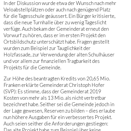
In der Diskussion wurde etwa der Wunsch nach mehr
Veloabstellplätzen oder auch nach genügend Platz
für die Tagesschule geäussert. Ein Bürger kritisierte,
dass die neue Turnhalle über zu wenig Tageslicht
verfüge. Auch bekam der Gemeinderat erneut den
Vorwurf zu hören, dass er im ersten Projekt den
Ortsbildschutz unterschätzt habe. Fragen gestellt
wurden zum Beispiel zur Tauglichkeit der
Holzfassade, zur Verwendung der alten Schulhäuser
und vor allem zur finanziellen Tragbarkeit des
Projekts für die Gemeinde.
Zur Höhe des beantragten Kredits von 20,65 Mio.
Franken erklärte Gemeinderat Christoph Hofer
(SVP): Es stimme, dass der Gemeinderat 2019
Kosten von mehr als 13 Mio. als nicht vertretbar
bezeichnet habe. Seither sei die Gemeinde jedoch in
der Lage gewesen, Reserven zu bilden – dies erlaube
nun höhere Ausgaben für ein verbessertes Projekt.
Auch seien seither die Anforderungen gestiegen:
Das alte Projekt habe zum Beispiel über keine